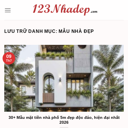
Bỏ
qua
nội
dung
LƯU TRỮ DANH MỤC:
MẪU NHÀ ĐẸP
09
Th7
30+ Mẫu mặt tiền nhà phố 5m đẹp độc đáo, hiện đại nhất
2026