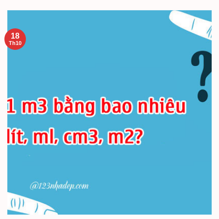
18
Th10