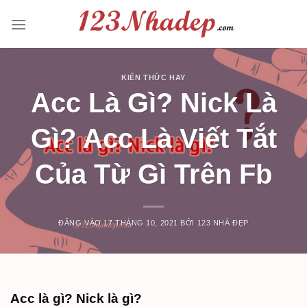
Bỏ
qua
nội
dung
KIẾN THỨC HAY
Acc Là Gì? Nick Là
Gì? Acc Là Viết Tắt
Của Từ Gì Trên Fb
ĐĂNG VÀO
17 THÁNG 10, 2021
BỞI
123 NHÀ ĐẸP
Acc là gì? Nick là gì?