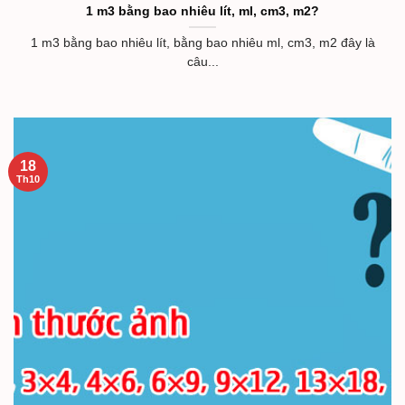
1 m3 bằng bao nhiêu lít, ml, cm3, m2?
1 m3 bằng bao nhiêu lít, bằng bao nhiêu ml, cm3, m2 đây là
câu...
18
Th10