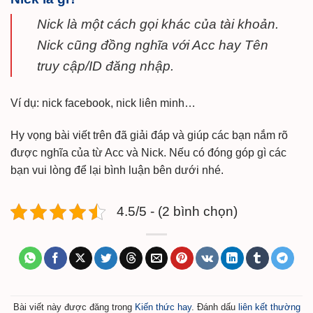
Nick là một cách gọi khác của tài khoản.
Nick cũng đồng nghĩa với Acc hay Tên
truy cập/ID đăng nhập.
Ví dụ: nick facebook, nick liên minh…
Hy vọng bài viết trên đã giải đáp và giúp các bạn nắm rõ
được nghĩa của từ Acc và Nick. Nếu có đóng góp gì các
bạn vui lòng để lại bình luận bên dưới nhé.
4.5/5 - (2 bình chọn)
Bài viết này được đăng trong
Kiến thức hay
. Đánh dấu
liên kết thường