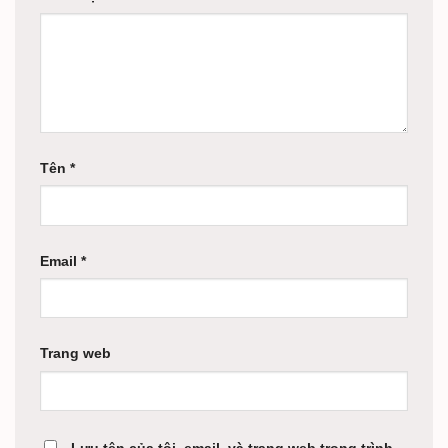
Tên
*
Email
*
Trang web