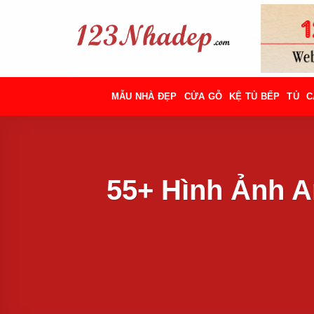
Bỏ
qua
nội
dung
MẪU NHÀ ĐẸP
CỬA GỖ
KỆ TỦ BẾP
TỦ
C
55+ Hình Ảnh 