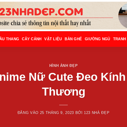
ẦU THANG
CÂY CẢNH
VẬT LIỆU
BÀN GHẾ
GIƯỜNG NGỦ
TRANH
HÌNH ẢNH ĐẸP
Anime Nữ Cute Đeo Kính
Thương
ĐĂNG VÀO
25 THÁNG 9, 2023
BỞI
123 NHÀ ĐẸP