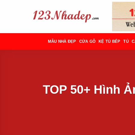
Bỏ
qua
nội
dung
MẪU NHÀ ĐẸP
CỬA GỖ
KỆ TỦ BẾP
TỦ
C
TOP 50+ Hình Ả