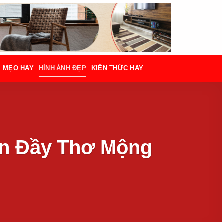
MẸO HAY
HÌNH ẢNH ĐẸP
KIẾN THỨC HAY
ản Đầy Thơ Mộng