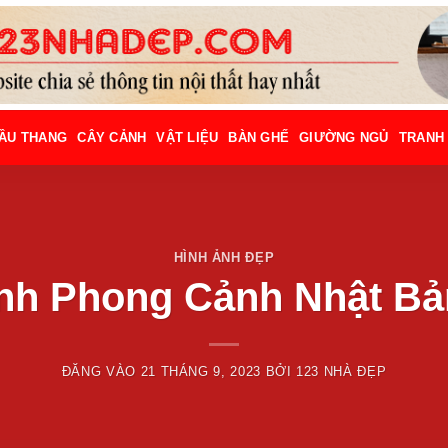
ẦU THANG
CÂY CẢNH
VẬT LIỆU
BÀN GHẾ
GIƯỜNG NGỦ
TRANH
HÌNH ẢNH ĐẸP
nh Phong Cảnh Nhật B
ĐĂNG VÀO
21 THÁNG 9, 2023
BỞI
123 NHÀ ĐẸP