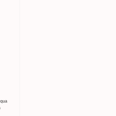
 qua
à