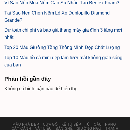
Vì Sao Nên Mua Nệm Cao Su Nhân Tạo Beetex Foam?
Tại Sao Nên Chọn Nệm Lò Xo Dunlopillo Diamond
Grande?
Dự toán chi phí và báo giá thang máy gia đình 3 tầng mới
nhất
Top 20 Mẫu Giường Tầng Thông Minh Đẹp Chất Lượng
Top 10 Mẫu hồ cá mini đẹp làm tươi mát không gian sống
của bạn
Phản hồi gần đây
Không có bình luận nào để hiển thị.
MẪU NHÀ ĐẸP
CỬA GỖ
KỆ TỦ BẾP
TỦ
CẦU THANG
CÂY CẢNH
VẬT LIỆU
BÀN GHẾ
GIƯỜNG NGỦ
TRANH