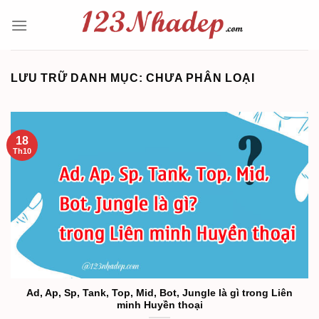
Bỏ
qua
nội
dung
LƯU TRỮ DANH MỤC:
CHƯA PHÂN LOẠI
18
Th10
Ad, Ap, Sp, Tank, Top, Mid, Bot, Jungle là gì trong Liên
minh Huyền thoại