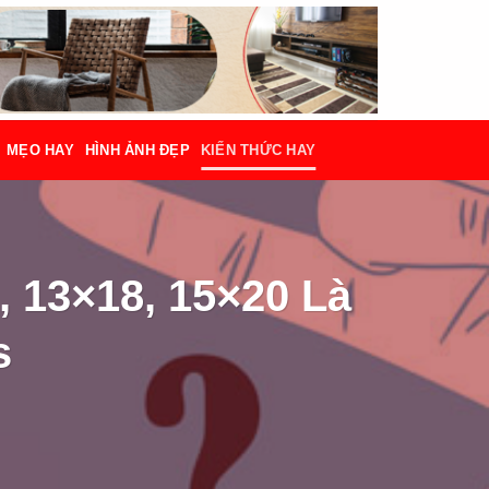
MẸO HAY
HÌNH ẢNH ĐẸP
KIẾN THỨC HAY
, 13×18, 15×20 Là
s