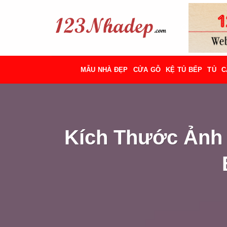
Bỏ
qua
nội
dung
MẪU NHÀ ĐẸP
CỬA GỖ
KỆ TỦ BẾP
TỦ
C
Kích Thước Ảnh 2