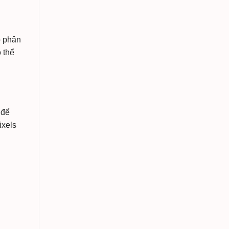
ộ phân
ó thể
 để
ixels