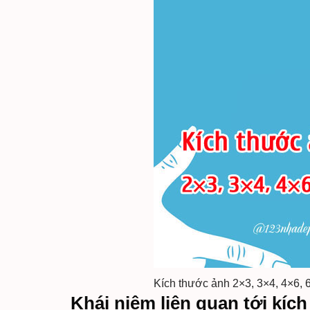
Kích thước ảnh 2×3, 3×4, 4×6, 
Khái niệm liên quan tới kíc