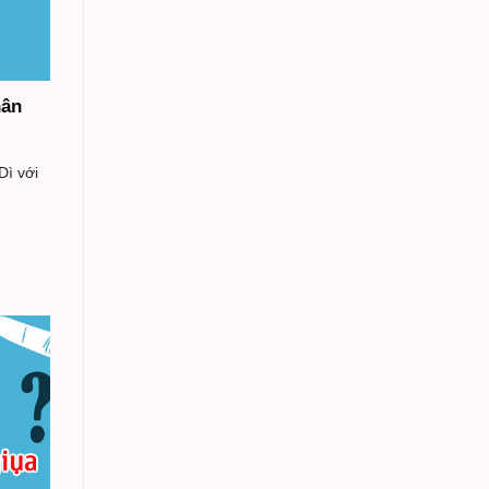
hân
Dì với