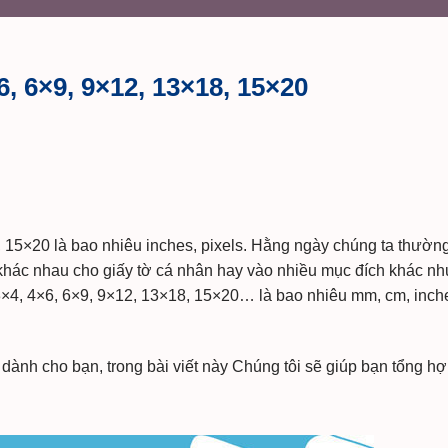
, 6×9, 9×12, 13×18, 15×20
, 15×20 là bao nhiêu inches, pixels. Hằng ngày chúng ta thườn
khác nhau cho giấy tờ cá nhân hay vào nhiều mục đích khác n
3×4, 4×6, 6×9, 9×12, 13×18, 15×20… là bao nhiêu mm, cm, inch
 dành cho bạn, trong bài viết này Chúng tôi sẽ giúp bạn tổng hợ