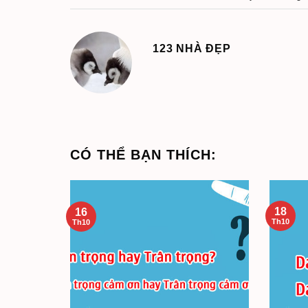
123 NHÀ ĐẸP
CÓ THỂ BẠN THÍCH:
18
16
Th10
Th10