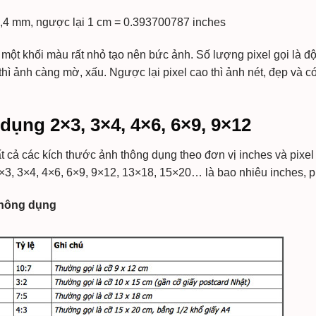
 25,4 mm, ngược lại 1 cm = 0.393700787 inches
 một khối màu rất nhỏ tạo nên bức ảnh. Số lượng pixel gọi là đ
 thì ảnh càng mờ, xấu. Ngược lại pixel cao thì ảnh nét, đẹp và c
ụng 2×3, 3×4, 4×6, 6×9, 9×12
ất cả các kích thước ảnh thông dụng theo đơn vị inches và pixel
×3, 3×4, 4×6, 6×9, 9×12, 13×18, 15×20… là bao nhiêu inches, p
 thông dụng