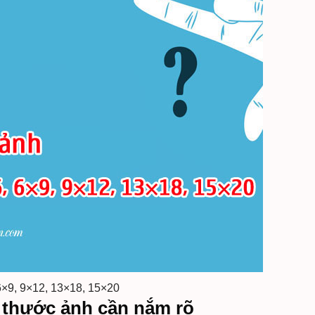
6×9, 9×12, 13×18, 15×20
h thước ảnh cần nắm rõ