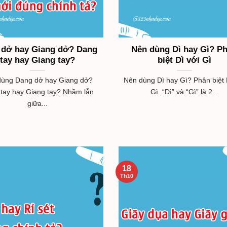
 dở hay Giang dở? Dang
Nên dùng Dì hay Gì? P
tay hay Giang tay?
biệt Dì với Gì
dùng Dang dở hay Giang dở?
Nên dùng Dì hay Gì? Phân biệt 
tay hay Giang tay? Nhầm lẫn
Gì. “Dì” và “Gì” là 2...
giữa...
18
Th10