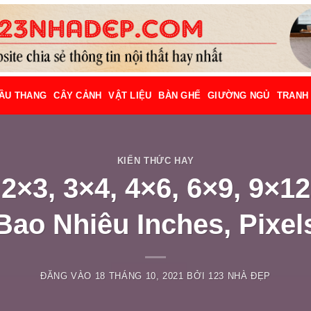
ẦU THANG
CÂY CẢNH
VẬT LIỆU
BÀN GHẾ
GIƯỜNG NGỦ
TRANH
KIẾN THỨC HAY
×3, 3×4, 4×6, 6×9, 9×12
Bao Nhiêu Inches, Pixel
ĐĂNG VÀO
18 THÁNG 10, 2021
BỞI
123 NHÀ ĐẸP