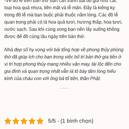
-Về đồ lễ trên bàn thờ bạn cần tránh đặt đồ giả như các
loại hoa quả nhựa, tiền mặt và lễ mặn. Đây là kiêng kỵ
trong đồ lễ mà bạn buộc phải thuộc nằm lòng. Các đồ lễ
quan trọng phải có là hoa quả tươi, hương thắp, hoa tươi,
nước sạch. Sau khi cúng xong bạn nên lấy xuống không
được để đồ cúng lâu ngày trên bàn thờ.
Nhà đẹp số hy vọng với bài tổng hợp về phong thủy phòng
thờ đã giúp ích cho bạn trong việc bố trí bàn thờ gia tiên ở
vị trí hợp phong thủy mang nhiều vận may, tài lộc đến cho
gia đình và quan trọng nhất vẫn là tỏ bày tấm lòng hiếu
kính của cháu con với ông bà tổ tiên, thần Phật.
5/5 - (1 bình chọn)