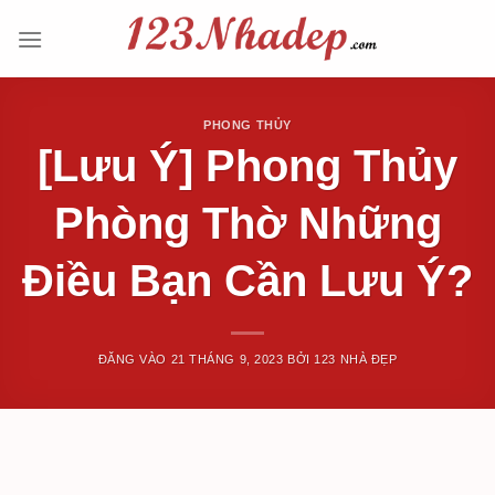
Bỏ
qua
nội
dung
PHONG THỦY
[Lưu Ý] Phong Thủy
Phòng Thờ Những
Điều Bạn Cần Lưu Ý?
ĐĂNG VÀO
21 THÁNG 9, 2023
BỞI
123 NHÀ ĐẸP