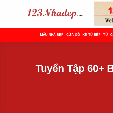
Bỏ
qua
nội
dung
MẪU NHÀ ĐẸP
CỬA GỖ
KỆ TỦ BẾP
TỦ
C
Tuyển Tập 60+ 