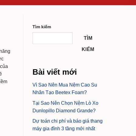
ó
Tìm kiếm
TÌM
KIẾM
 năng
ức
 của
Bài viết mới
ẽ
niềm
Vì Sao Nên Mua Nệm Cao Su
Nhân Tạo Beetex Foam?
Tại Sao Nên Chọn Nệm Lò Xo
Dunlopillo Diamond Grande?
Dự toán chi phí và báo giá thang
máy gia đình 3 tầng mới nhất