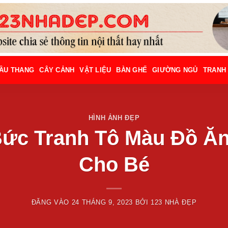
ẦU THANG
CÂY CẢNH
VẬT LIỆU
BÀN GHẾ
GIƯỜNG NGỦ
TRANH
HÌNH ẢNH ĐẸP
Bức Tranh Tô Màu Đồ Ăn
Cho Bé
ĐĂNG VÀO
24 THÁNG 9, 2023
BỞI
123 NHÀ ĐẸP