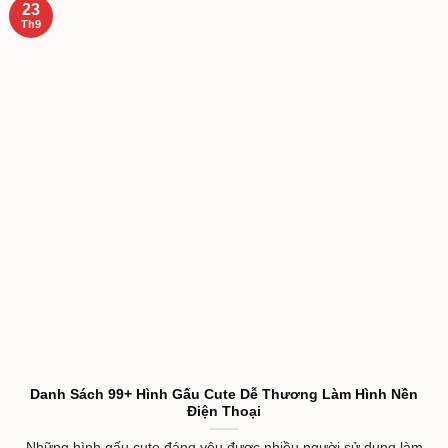
23
Th9
Danh Sách 99+ Hình Gấu Cute Dễ Thương Làm Hình Nền
Điện Thoại
Những hình gấu cute đáng yêu đươc nhiều người sử dụng làm