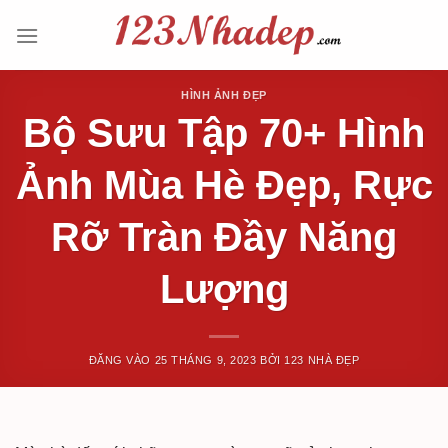
Bỏ
qua
nội
dung
HÌNH ẢNH ĐẸP
Bộ Sưu Tập 70+ Hình
Ảnh Mùa Hè Đẹp, Rực
Rỡ Tràn Đầy Năng
Lượng
ĐĂNG VÀO
25 THÁNG 9, 2023
BỞI
123 NHÀ ĐẸP