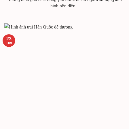
hình nền điện...
23
Th9