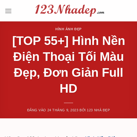
Bỏ
qua
nội
dung
HÌNH ẢNH ĐẸP
[TOP 55+] Hình Nền
Điện Thoại Tối Màu
Đẹp, Đơn Giản Full
HD
ĐĂNG VÀO
24 THÁNG 9, 2023
BỞI
123 NHÀ ĐẸP