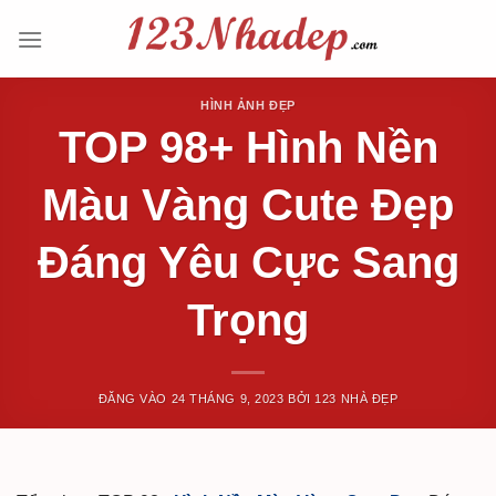
Bỏ
qua
nội
dung
HÌNH ẢNH ĐẸP
TOP 98+ Hình Nền
Màu Vàng Cute Đẹp
Đáng Yêu Cực Sang
Trọng
ĐĂNG VÀO
24 THÁNG 9, 2023
BỞI
123 NHÀ ĐẸP