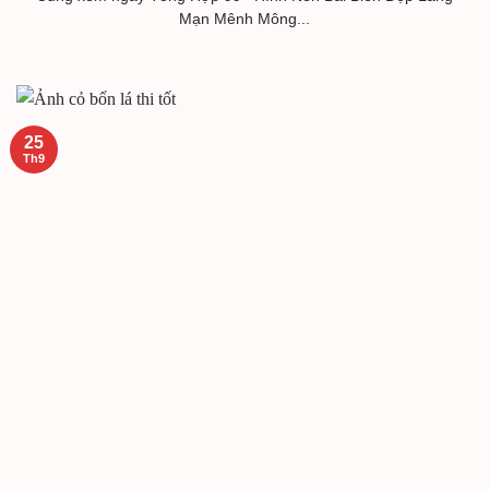
Mạn Mênh Mông...
25
Th9